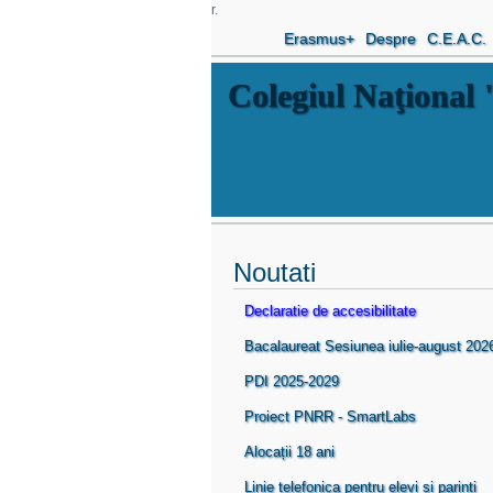
r.
Erasmus+
Despre
C.E.A.C.
Colegiul Naţiona
Noutati
Declaratie de accesibilitate
Bacalaureat Sesiunea iulie-august 202
PDI 2025-2029
Proiect PNRR - SmartLabs
Alocații 18 ani
Linie telefonica pentru elevi si parinti