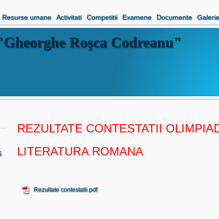
Resurse umane
Activitati
Competitii
Examene
Documente
Galeri
l "Gheorghe Roşca Codreanu"
REZULTATE CONTESTATII OLIMPIAD
LITERATURA ROMANA
6
Rezultate contestatii.pdf